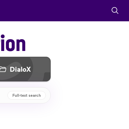
ion
DialoX
Full-text search