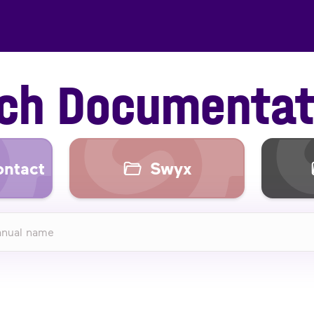
ch Documentat
ontact
Swyx